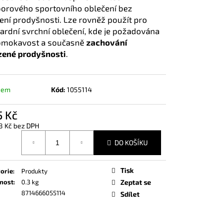
IN 5000 ML
orového sportovního oblečení bez
ní prodyšnosti. Lze rovněž použít pro
ardní svrchní oblečení, kde je požadována
omokavost a současně
zachování
zené prodyšnosti
.
dem
Kód:
1055114
5 Kč
8 Kč bez DPH
á
DO KOŠÍKU
Tisk
orie
:
Produkty
nost
:
0.3 kg
Zeptat se
8714666055114
Sdílet