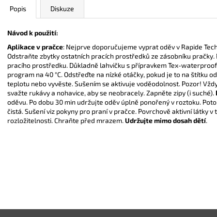
Popis
Diskuze
Návod k použití:
Aplikace v pračce
: Nejprve doporučujeme vyprat oděv v Rapide Tech
Odstraňte zbytky ostatních pracích prostředků ze zásobníku pračky. 
pracího prostředku. Důkladně lahvičku s přípravkem Tex-waterproof 
program na 40 °C. Odstřeďte na nízké otáčky, pokud je to na štítku o
teplotu nebo vyvěste. Sušením se aktivuje voděodolnost. Pozor! Vždy 
svažte rukávy a nohavice, aby se neobracely. Zapněte zipy (i suché).
oděvu. Po dobu 30 min udržujte oděv úplně ponořený v roztoku. Pot
čistá. Sušení viz pokyny pro praní v pračce. Povrchově aktivní látky v
rozložitelnosti. Chraňte před mrazem.
Udržujte mimo dosah dětí
.