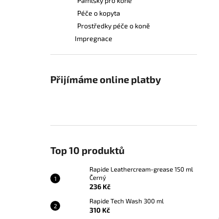
Pamlsky pro koně
RAPIDE LEATHERCREAM-GREASE 150
a
ML ČERNÝ
Péče o kopyta
n
236 Kč
Prostředky péče o koně
e
Impregnace
l
Přijímáme online platby
Top 10 produktů
Rapide Leathercream-grease 150 ml
Černý
236 Kč
Rapide Tech Wash 300 ml
310 Kč