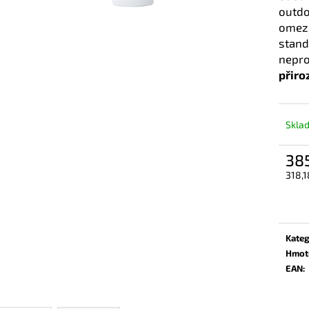
RAPIDE TECH WASH 300 ML
RAPIDE ANTI RA
outdo
310 Kč
1 146 Kč
omeze
stand
nepr
přiro
Skla
38
318,1
Měrn
cena:
Kateg
Hmot
EAN
: