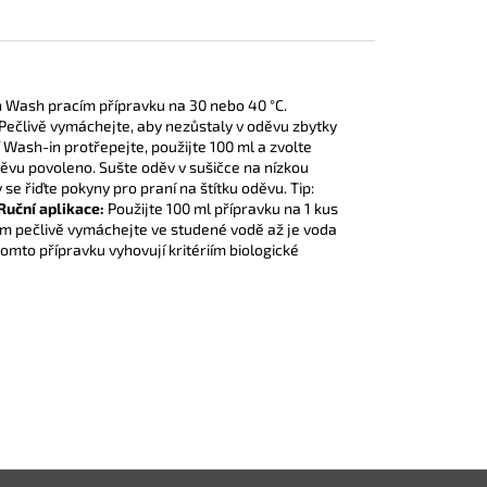
 Wash pracím přípravku na 30 nebo 40 °C.
Pečlivě vymáchejte, aby nezůstaly v oděvu zbytky
Wash-in protřepejte, použijte 100 ml a zvolte
děvu povoleno. Sušte oděv v sušičce na nízkou
se řiďte pokyny pro praní na štítku oděvu. Tip:
Ruční aplikace:
Použijte 100 ml přípravku na 1 kus
om pečlivě vymáchejte ve studené vodě až je voda
 tomto přípravku vyhovují kritériím biologické