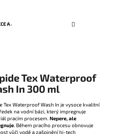
Hledat
Přihlášení
Nákupní
CE A AKTUALITY
KONTAKT
OBCHODNÍ PODMÍNKY
košík
pide Tex Waterproof
sh In 300 ml
e Tex Waterproof Wash In je vysoce kvalitní
ředek na vodní bázi, který impregnuje
Následující
iál pracím procesem.
Nepere, ale
egnuje
. Během pracího procesu obnovuje
ost vůči vodě a zašpinění hi-tech