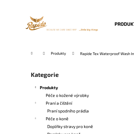
K
Přejít
na
o
obsah
Zpět
Zpět
š
PRODUK
do
do
í
k
obchodu
obchodu
Domů
Produkty
Rapide Tex Waterproof Wash I
P
o
Kategorie
Přeskočit
s
kategorie
t
Produkty
r
Péče o kožené výrobky
a
Praní a čištění
n
Praní spodního prádla
n
Péče o koně
í
Doplňky stravy pro koně
p