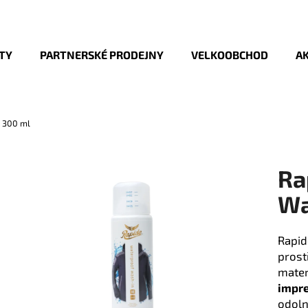
TY
PARTNERSKÉ PRODEJNY
VELKOOBCHOD
AK
Co potřebujete najít?
n 300 ml
HLEDAT
Ra
Doporučujeme
Wa
Rapid
prost
mater
impr
odoln