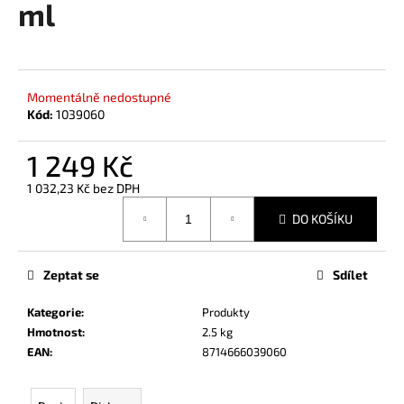
ml
a
j
í
t
Momentálně nedostupné
?
Kód:
1039060
1 249 Kč
1 032,23 Kč bez DPH
Měrná
HLEDAT
DO KOŠÍKU
cena:
Zeptat se
Sdílet
D
o
Kategorie
:
Produkty
p
Hmotnost
:
2.5 kg
o
EAN
:
8714666039060
r
u