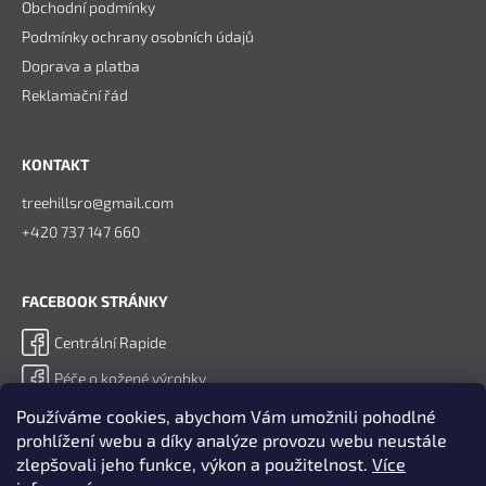
Obchodní podmínky
Podmínky ochrany osobních údajů
Doprava a platba
Reklamační řád
KONTAKT
treehillsro@gmail.com
+420 737 147 660
FACEBOOK STRÁNKY
Centrální Rapide
Péče o kožené výrobky
Praní a čištění
Používáme cookies, abychom Vám umožnili pohodlné
prohlížení webu a díky analýze provozu webu neustále
Impregnace
zlepšovali jeho funkce, výkon a použitelnost.
Více
Péče o koně