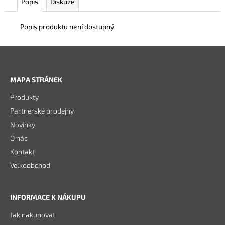
č
Popis
Diskuze
u
j
Popis produktu není dostupný
e
m
e
Z
á
MAPA STRÁNEK
RAPIDE
p
LEATHER
Produkty
a
SPRAY
Partnerské prodejny
SOAP
t
500
Novinky
í
ML
O nás
282
Kontakt
Kč
Velkoobchod
INFORMACE K NÁKUPU
Jak nakupovat