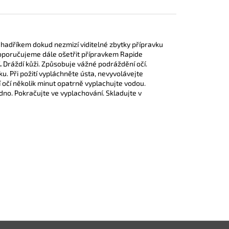
hadříkem dokud nezmizí viditelné zbytky přípravku
doporučujeme dále ošetřit přípravkem Rapide
.
Dráždí kůži. Způsobuje vážné podráždění očí.
u. Při požití vypláchněte ústa, nevyvolávejte
í očí několik minut opatrně vyplachujte vodou.
dno. Pokračujte ve vyplachování. Skladujte v