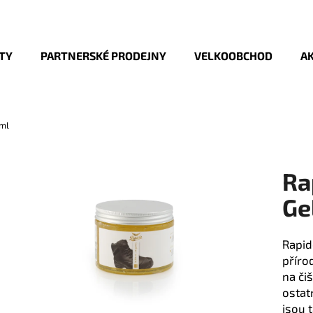
TY
PARTNERSKÉ PRODEJNY
VELKOOBCHOD
AK
Co potřebujete najít?
 ml
HLEDAT
Ra
Doporučujeme
Ge
Rapid
příro
na či
ostat
jsou 