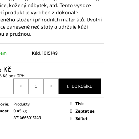
IN 5000 ML
ice, kožený nábytek, atd. Tento vysoce
tní produkt je vyroben z dokonale
eného složení přírodních materiálů. Uvolní
ce zanesené nečistoty a udržuje kůži
u a pružnou.
dem
Kód:
1015149
5 Kč
8 Kč bez DPH
á
DO KOŠÍKU
Tisk
orie
:
Produkty
nost
:
0.45 kg
Zeptat se
8714666015149
Sdílet