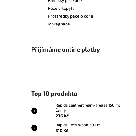
Pamlsky pro koně
RAPIDE LEATHERCREAM-GREASE 150
a
ML ČERNÝ
Péče o kopyta
n
236 Kč
Prostředky péče o koně
e
Impregnace
l
Přijímáme online platby
Top 10 produktů
Rapide Leathercream-grease 150 ml
Černý
236 Kč
Rapide Tech Wash 300 ml
310 Kč