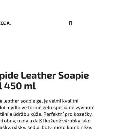
Hledat
Přihlášení
Nákupní
CE A AKTUALITY
KONTAKT
OBCHODNÍ PODMÍNKY
košík
pide Leather Soapie
l 450 ml
e leather soapie gel je velmi kvalitní
dní mýdlo ve formě gelu speciálně vyvinuté
Následující
štění a údržbu kůže. Perfektní pro kozačky,
ní obuv, uzdy a další kožené výrobky jako
tašky, pásky, sedla, boty, moto kombinézy,