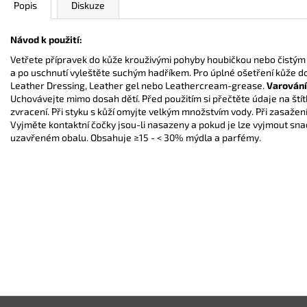
Popis
Diskuze
Návod k použití:
Vetřete přípravek do kůže krouživými pohyby houbičkou nebo čistým 
a po uschnutí vyleštěte suchým hadříkem. Pro úplné ošetření kůže 
Leather Dressing, Leather gel nebo Leathercream-grease.
Varování
Uchovávejte mimo dosah dětí. Před použitím si přečtěte údaje na štítk
zvracení. Při styku s kůží omyjte velkým množstvím vody. Při zasažen
Vyjměte kontaktní čočky jsou-li nasazeny a pokud je lze vyjmout sna
uzavřeném obalu. Obsahuje ≥15 - < 30% mýdla a parfémy.