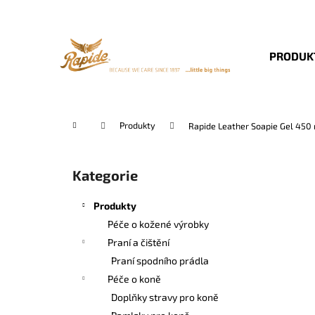
K
Přejít
na
o
obsah
Zpět
Zpět
š
PRODUK
do
do
í
k
obchodu
obchodu
Domů
Produkty
Rapide Leather Soapie Gel 450
P
o
Kategorie
Přeskočit
s
kategorie
t
Produkty
r
Péče o kožené výrobky
a
Praní a čištění
n
Praní spodního prádla
n
Péče o koně
í
Doplňky stravy pro koně
p