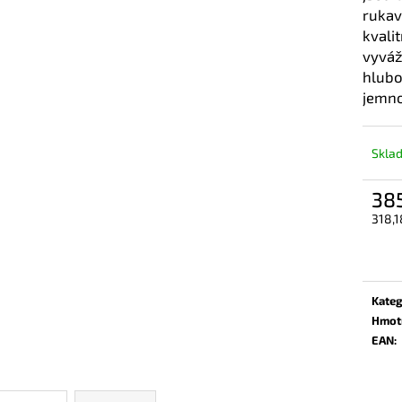
RAPIDE TECH WASH 300 ML
RAPIDE ANTI RA
rukav
310 Kč
1 146 Kč
kvali
vyváž
hlubo
jemno
Skla
38
318,1
Měrn
cena:
Kateg
Hmot
EAN
: