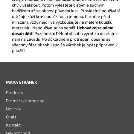
chvíli vsáknout. Potom vyleštěte čistým a suchým
hadříkem až se obnoví původní lesk. Pravidelné používání
udržuje kůži krásnou, čistou a jemnou. Chraňte před
mrazem, vždy nejdříve vyzkoušejte na malém kousku
materiálu. Nepoužívejte na semiš.
Uchovávejte mimo
dosah dětí!
Poznámka: Dělení obsahu výrobku do vrstev
není na závadu. Po důkladném protřepání obsahu se
všechny fáze obsahu spojí a výrobek je opět připraven k
použití.
Z
á
MAPA STRÁNEK
p
Produkty
a
Partnerské prodejny
t
Novinky
í
O nás
Kontakt
Velkoobchod