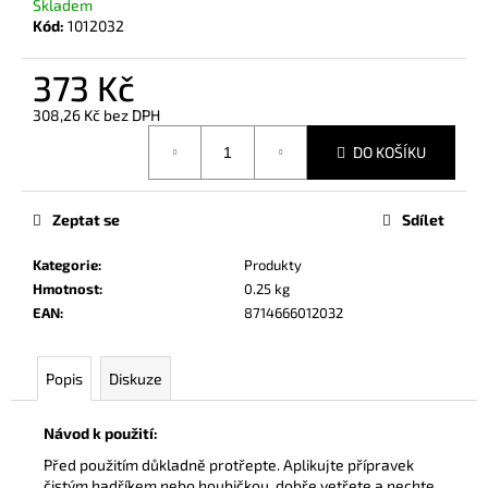
č
Skladem
Kód:
1012032
u
j
e
373 Kč
m
308,26 Kč bez DPH
e
Měrná
DO KOŠÍKU
cena:
RAPIDE
ANTI
Zeptat se
Sdílet
RAIN
5000
ML
Kategorie
:
Produkty
Hmotnost
:
0.25 kg
1
146
EAN
:
8714666012032
Kč
Popis
Diskuze
Návod k použití:
Před použitím důkladně protřepte. Aplikujte přípravek
čistým hadříkem nebo houbičkou, dobře vetřete a nechte