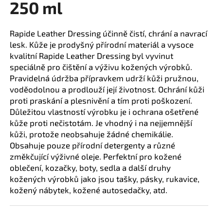
250 ml
a
j
Rapide Leather Dressing účinně čistí, chrání a navrací
í
lesk. Kůže je prodyšný přírodní materiál a vysoce
t
kvalitní Rapide Leather Dressing byl vyvinut
?
speciálně pro čištění a výživu kožených výrobků.
Pravidelná údržba přípravkem udrží kůži pružnou,
voděodolnou a prodlouží její životnost. Ochrání kůži
proti praskání a plesnivění a tím proti poškození.
Důležitou vlastností výrobku je i ochrana ošetřené
HLEDAT
kůže proti nečistotám. Je vhodný i na nejjemnější
kůži, protože neobsahuje žádné chemikálie.
Obsahuje pouze přírodní detergenty a různé
D
změkčující výživné oleje. Perfektní pro kožené
o
oblečení, kozačky, boty, sedla a další druhy
p
kožených výrobků jako jsou tašky, pásky, rukavice,
o
kožený nábytek, kožené autosedačky, atd.
r
u